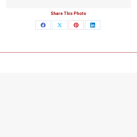
Share This Photo
Teilen
Teilen
Teilen
Teilen
auf
auf
auf
auf
Facebook
X
Pinterest
LinkedIn
©2019 Created with ♥ by Virtual Reality Media.
Useful links