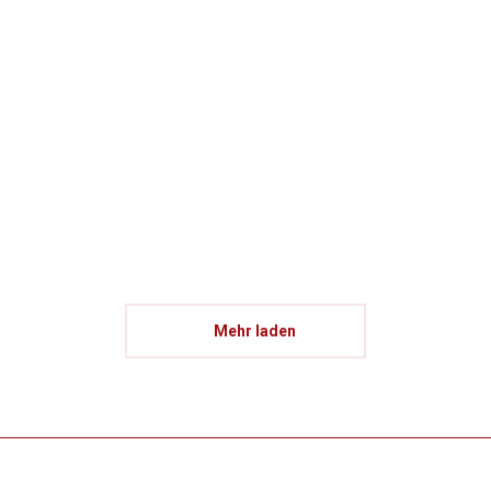
2. Weinschmecker Weinfest 2016
Winzer, Musik, unser Team und unsere Gäste:
View album
Mehr laden