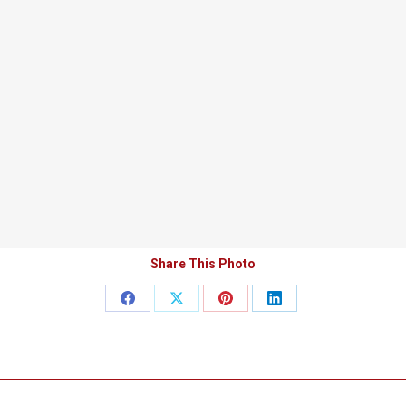
Share This Photo
Teilen
Teilen
Teilen
Teilen
auf
auf
auf
auf
Facebook
X
Pinterest
LinkedIn