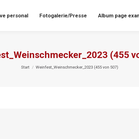
ive personal
Fotogalerie/Presse
Album page exa
st_Weinschmecker_2023 (455 v
Sie befinden sich hier:
Start
Weinfest_Weinschmecker_2023 (455 von 507)