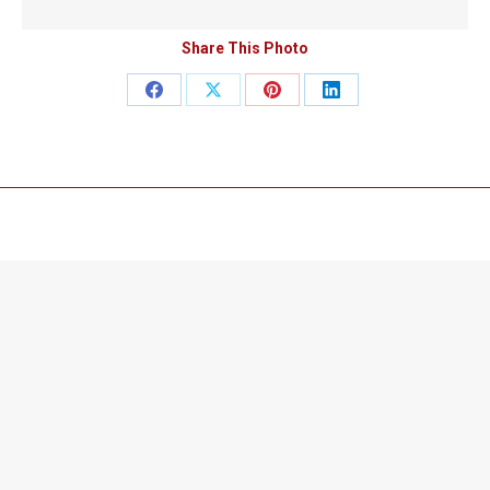
Share This Photo
Teilen
Teilen
Teilen
Teilen
auf
auf
auf
auf
Facebook
X
Pinterest
LinkedIn
©2019 Created with ♥ by Virtual Reality Media.
Useful links