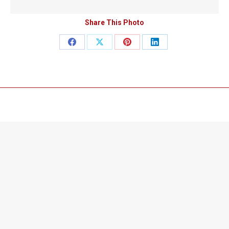
Share This Photo
Teilen
Teilen
Teilen
Teilen
auf
auf
auf
auf
Facebook
X
Pinterest
LinkedIn
©2019 Created with ♥ by Virtual Reality Media.
Useful links