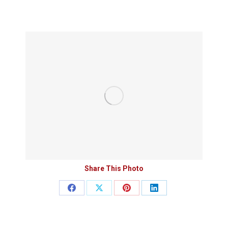
Share This Photo
Teilen
Teilen
Teilen
Teilen
auf
auf
auf
auf
Facebook
X
Pinterest
LinkedIn