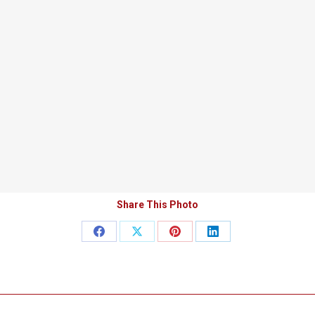
Share This Photo
Teilen
Teilen
Teilen
Teilen
auf
auf
auf
auf
Facebook
X
Pinterest
LinkedIn