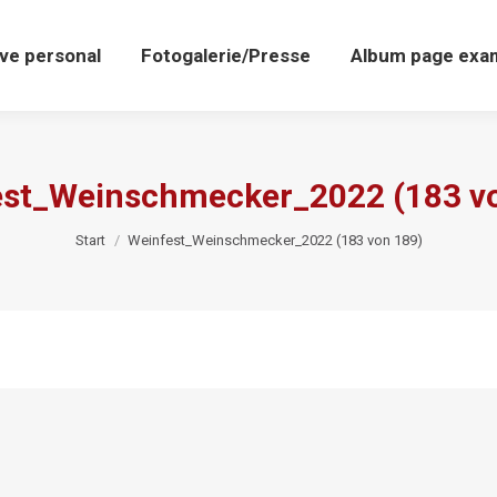
ive personal
Fotogalerie/Presse
Album page exa
st_Weinschmecker_2022 (183 v
Sie befinden sich hier:
Start
Weinfest_Weinschmecker_2022 (183 von 189)