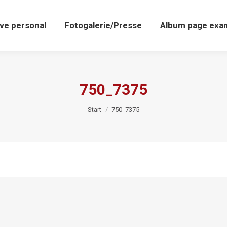
ive personal
Fotogalerie/Presse
Album page exa
750_7375
Sie befinden sich hier:
Start
750_7375