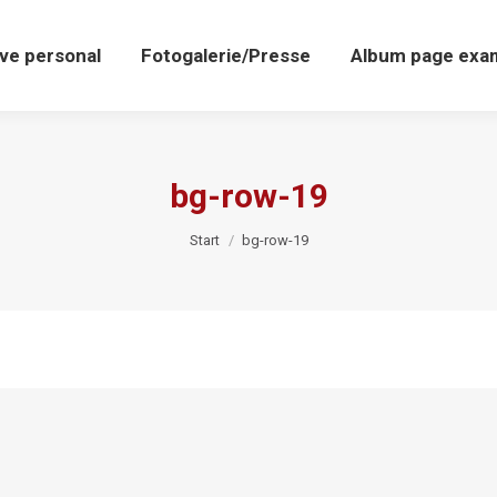
ive personal
Fotogalerie/Presse
Album page exa
bg-row-19
Sie befinden sich hier:
Start
bg-row-19