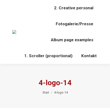
2. Creative personal
Fotogalerie/Presse
Album page examples
1. Scroller (proportional)
Kontakt
4-logo-14
Sie befinden sich hier:
Start
4-logo-14